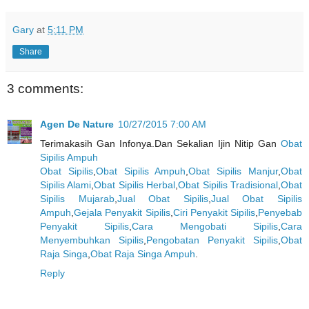
Gary
at
5:11 PM
Share
3 comments:
Agen De Nature
10/27/2015 7:00 AM
Terimakasih Gan Infonya.Dan Sekalian Ijin Nitip Gan
Obat
Sipilis Ampuh
Obat Sipilis
,
Obat Sipilis Ampuh
,
Obat Sipilis Manjur
,
Obat
Sipilis Alami
,
Obat Sipilis Herbal
,
Obat Sipilis Tradisional
,
Obat
Sipilis Mujarab
,
Jual Obat Sipilis
,
Jual Obat Sipilis
Ampuh
,
Gejala Penyakit Sipilis
,
Ciri Penyakit Sipilis
,
Penyebab
Penyakit Sipilis
,
Cara Mengobati Sipilis
,
Cara
Menyembuhkan Sipilis
,
Pengobatan Penyakit Sipilis
,
Obat
Raja Singa
,
Obat Raja Singa Ampuh
.
Reply