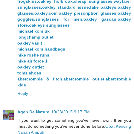
frogskins,oakley holbrook,cheap sunglasses,wayfarer
sunglasses,oakley standard issue,fake oakleys,oakley
glasses,oakley.com,oakley prescription glasses,oakley
goggles,sunglasses for men,oakley gascan,oakley
store,oakleys sunglasses
michael kors uk
longchamp outlet
oakley vault
michael kors handbags
nike roshe runs
nike air force 1
oakley outlet
toms shoes
abercrombie & fitch,abercrombie outlet,abercrombie
kids
Reply
Agen De Nature
10/23/2015 9:17 PM
If you want to get something you’ve never own, then you
must do something you’ve never done before.
Obat Kencing
Nanah Ampuh