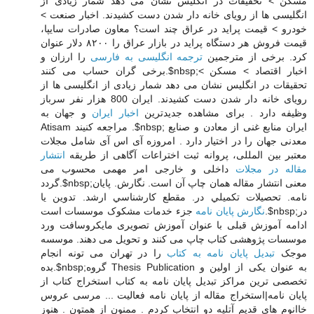
مسکن > تحقیقات در انگلیس نشان می دهد شمار زیادی از
انگلیسی ها از رویای خانه دار شدن دست کشیدند. اخبار صنعت >
خودرو > قیمت پراید در عراق چند است؟ معاون صادرات سایپا،
قیمت فروش هر دستگاه پراید در بازار عراق را ۸۲۰۰ دلار عنوان
کرد. برخی از مترجمین
ترجمه انگلیسی به فارسی
را ارزان و
برخی گران حساب می کنند.$nbsp;اخبار اقتصاد > مسکن >
تحقیقات در انگلیس نشان می دهد شمار زیادی از انگلیسی ها از
رویای خانه دار شدن دست کشیدند. ايران 800 هزار نفر سرباز
وظيفه دارد . برای مشاهده جدیدترین
اخبار ایران
و جهان به
Atisam مراجعه کنیند .$nbsp; ایران منابع غنی از معادن و صنایع
معدنی جهان را در اختیار دارد . امروزه آی اس آی شامل مجلات
معتبر بين المللی، پروانه ثبت اختراعات آگاهی از طریقه
انتشار
مقاله در مجلات
داخلی و خارجی امر مهمی محسوب می
گردد.$nbsp;معنی انتشار مقاله همان چاپ آن است. ﻧﮕﺎرش. ﭘﺎﻳﺎن
ﻧﺎﻣﻪ. ﺗﺤﺼﻴﻼت ﺗﻜﻤﻴﻠﻲ در. ﻣﻘﻄﻊ ﻛﺎرﺷﻨﺎﺳﻲ ارﺷﺪ. تدوین یا
نگارش پایان نامه
جزء خدمات مشکوک موسسات است.$nbsp;در
ادامه آموزش قبلی با عنوان آموزش تصویری مایکروسافت ورد
موسسات پژوهشی کتاب چاپ می کنند و تحویل می دهند. موسسه
موجک
تبدیل پایان نامه به کتاب
را در تهران می تونه انجام
بده.$nbsp;گروه Thesis Publication به عنوان یکی از اولین و
تخصصی ترین مراکز تبدیل پایان نامه به کتاب استخراج کتاب از
پایان نامه|استخراج مقاله از پایان نامه فعالیت ... مرسی عروس
خاانوم های قدیم آتلیه دو انتخاب کردم . ممنون از همتون . هنوز