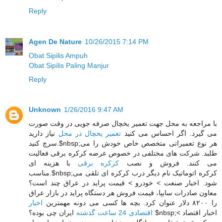
Reply
Agen De Nature
10/26/2015 7:14 PM
Obat Sipilis Ampuh
Obat Sipilis Paling Manjur
Reply
Unknown
1/26/2016 9:47 AM
با مراجعه به محل جهت تعمیر یخچال صرفه جویی در وقت صورت
می گیرد. اگر احساس می کنید
تعمیر یخچال در محل
نیاز دارید
سرچ کنید.$nbsp;هر نوع تعمیراتی متخصص خاص خودش را می
طلبد. شرکت های مختلفی در خصوص عرضه کرکره برقی فعالیت
می کنند. فروش و نصب
کرکره برقی
با هزینه ای
مناسب.$nbsp;کرکره اتوماتیک نام دیگر درب کرکره ای تلقی می
شود. اخبار صنعت > خودرو > قیمت پراید در عراق چند است؟
معاون صادرات سایپا، قیمت فروش هر دستگاه پراید در بازار عراق
را ۸۲۰۰ دلار عنوان کرد. بچه ها کسی می دونه مهمترین
اخبار
اقتصادی 24 ساعت گذشته
ایران چی بوده؟ $nbsp;اخبار اقتصاد >