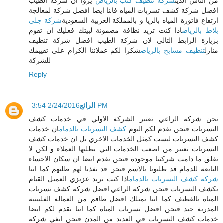
من الناس الذين
شركة تنظيف كنب بالرياض
يروا ان شركة الطيب
افضل شركة كشف تسربات المياه فاننا ايضا افضل شركة لمعالجة
ارتفاع فاتورة المياه بالريا و بالمملكة العربية السعودية
شركة جلى
بلاط بالرياض
اذا كنت تريد نظافة مضمونة لبيتك فعليك ان تقوم
بزيارة الرابط التالي لان شركة الطيب افضل شركة تنظيف
منازل
تنظيف مسابح بالرياض
شكرا لكم عملائنا الكرام علي تقييمك
للشركة
Reply
2/24/2016 3:54 PM
الرائع
نحن شركة الراعي تعتبر الشركة الاولي في خدمات كشف
التسربات فنحن نقدم لكم اليوم
كشف التسربات بالدمام
ان خدمات
كشف التسربات ليست كمثل الخدمات الاخري بل ان خدمات كشف
التسربات تعتبر من اصعب الخدمات التي يطلبها العملاء و لكن لا
تقلق ما دامت شركتنا موجودة فنحن نقدم ايضا ان سكان الاحساء
التابعة للدمام قد طلبونا بالاسم فنحن قد نفذنا لهم طلبهم كما اننا
شركة كشف التسربات بالدمام
اذا كنت تريد عزيزي العميل القيام
بكشف التسربات فنحن شركة الراعي افضل شركة كشف تسربات
المياه بالقطيف كما اننا نمتلك افضل طاقم من العمالة الفلبينية
المدربة جيد فنحن افضل تسربات المياه كما اننا نقدم لكم ايضا
خدمات كشف التسربات في العديد من المدن فنحن ابغي شركة