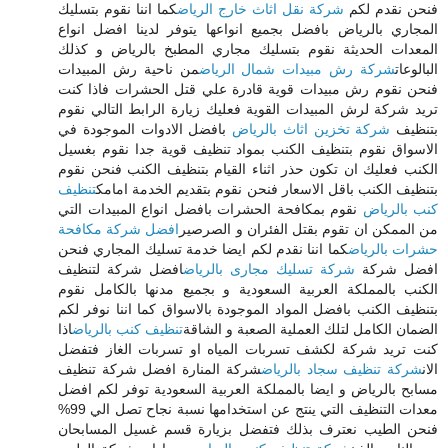
فنحن نقدم لكم
شركة نقل اثاث خارج الرياض
كما اننا نقوم بتسليك
المجاري بالرياض بافضل بجميع انواعها يتوفر لدينا افضل انواع
المعدات الحديثة نقوم بتسليك مجاري المطبخ بالرياض و كذلك
البالوعات
شركة رش مبيدات شمال الرياض
من ناحية رش المبيدات
فنحن نقوم رش مبيدات قوية قادرة علي قتل الحشرات فاذا كنت
تريد شركة لرش المبيدات القوية فعليك زيارة الرابط التالي نقوم
بتنظيف
شركة تخزين اثاث بالرياض
بافضل الادوات الموجودة في
الاسواق نقوم بتنظيف الكنب بمواد تنظيف قوية جدا نقوم بغسيل
الكنب فعليك ان تكون حذر اثناء القيام بتنظيف الكنب فنحن نقوم
بتنظيف الكنب باقل الاسعار فنحن نقوم بتقديم الخدمة امامك
تنظيف
كنب بالرياض
نقوم بمكافحة الحشرات بافضل انواع المبيدات التي
من الممكن ان تقوم بقتل الفئران و الصرصير
افضل شركة مكافحة
حشرات بالرياض
كما اننا نقدم لكم ايضا خدمة تسليك المجاري فنحن
افضل شركة
شركة تسليك مجارى بالرياض
افضل شركة لتنظيف
الكنب بالمملكة العربية السعودية و بجميع مدنها بالكامل نقوم
بتنظيف الكنب بافضل المواد الموجودة بالاسواق كما اننا نوفر لكم
الضمان الكامل لتلك العملية الصعبة و الشاقة
تنظيف كنب بالرياض
اذا
كنت تريد شركة لكشف تسربات المياه او تسربات الغاز فتفضل
الان
شركة تنظيف سجاد بالرياض
شركة المنارة افضل شركة تنظيف
مسابح بالرياض و ايضا بالمملكة العربية السعودية توفر لكم افضل
معدات التنظيف التي ينتج عن استخدامها نسبة نجاح تصل الي 99%
فنحن الطيب نعترف بذلك فتفضل بزيارة قسم غسيل المسابحان