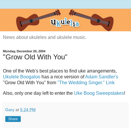
News about ukuleles and ukulele music.
Monday, December 20, 2004
"Grow Old With You"
One of the Web's best places to find uke arrangements,
Ukulele Boogaloo
has a nice version of
Adam Sandler's
"Grow Old With You" from
"The Wedding Singer."
Link
Also, only one day left to enter the
Uke Boog Sweepstakes
!
Gary
at
5:24 PM
Share