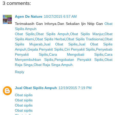
3 comments:
Agen De Nature
10/27/2015 6:57 AM
Terimakasih Gan Infonya.Dan Sekalian Ijin Nitip Gan
Obat
Sipilis Ampuh
Obat Sipilis
,
Obat Sipilis Ampuh
,
Obat Sipilis Manjur
,
Obat
Sipilis Alami
,
Obat Sipilis Herbal
,
Obat Sipilis Tradisional
,
Obat
Sipilis Mujarab
,
Jual Obat Sipilis
,
Jual Obat Sipilis
Ampuh
,
Gejala Penyakit Sipilis
,
Ciri Penyakit Sipilis
,
Penyebab
Penyakit Sipilis
,
Cara Mengobati Sipilis
,
Cara
Menyembuhkan Sipilis
,
Pengobatan Penyakit Sipilis
,
Obat
Raja Singa
,
Obat Raja Singa Ampuh
.
Reply
Jual Obat Sipilis Ampuh
12/19/2015 7:19 PM
Obat sipilis
Obat sipilis
Obat sipilis
Obat sipilis