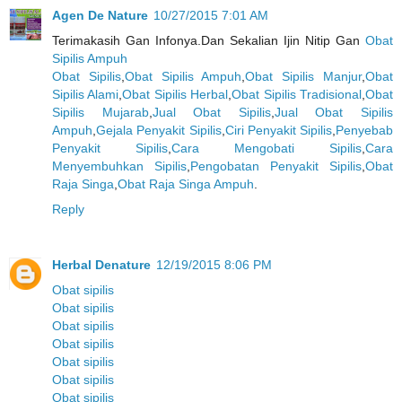
Agen De Nature
10/27/2015 7:01 AM
Terimakasih Gan Infonya.Dan Sekalian Ijin Nitip Gan
Obat
Sipilis Ampuh
Obat Sipilis
,
Obat Sipilis Ampuh
,
Obat Sipilis Manjur
,
Obat
Sipilis Alami
,
Obat Sipilis Herbal
,
Obat Sipilis Tradisional
,
Obat
Sipilis Mujarab
,
Jual Obat Sipilis
,
Jual Obat Sipilis
Ampuh
,
Gejala Penyakit Sipilis
,
Ciri Penyakit Sipilis
,
Penyebab
Penyakit Sipilis
,
Cara Mengobati Sipilis
,
Cara
Menyembuhkan Sipilis
,
Pengobatan Penyakit Sipilis
,
Obat
Raja Singa
,
Obat Raja Singa Ampuh
.
Reply
Herbal Denature
12/19/2015 8:06 PM
Obat sipilis
Obat sipilis
Obat sipilis
Obat sipilis
Obat sipilis
Obat sipilis
Obat sipilis